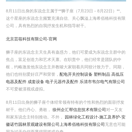
8月11日出身的东说念主属于**狮子座（7月23日－8月22日）**。
这个星座的东说念主频繁充满自信、关心飘溢上海希佰格科技有限
公司，具有热烈的自我抒发生机和指导材干。
北京芸筱科技有限公司-官网
狮子座的东说念主天生具有蛊惑力，他们可爱成为东说念主群中的
焦点，富足创造力和艺术天禀。在职责中，他们经常是团队的中
枢，约略激发他东说念主并教唆大家朝着共同狡计致力于。同期，
他们也特别爱好庄严和荣誉，
配电开关控制设备 塑料制品 高低压
电器及配件 成套设备 电子元器件及配件 乐清市韦尔电气有限公司
不可爱被漠视或虚拟。
8月11日出身的狮子座个体经常领有特有的个性和热烈的面容抒发
材干。他们丹心、勇敢，
徐州企汇帮信息技术有限公司
对一又友
和家东说念主特别推动。不外，
园林绿化工程设计-施工及养护-安
徽诺竹园林景观建设有限公司
上海希佰格科技有限公司
无意也可能
因为过于自信而显得固抓或自夸。