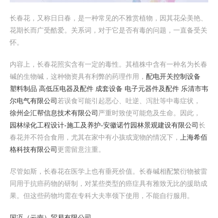
长春花，又称日日春，是一种常见的不雅赏植物，因其花朵美艳、
花期长而广受酷爱。关系词，对于它是否有毒的问题，一直备受关
怀。
内容上，长春花照实含有一定的毒性。其植株中含有一种名为长春
碱的生物碱，这种物资具有利弊的药理作用，
配电开关控制设备
塑料制品 高低压电器及配件 成套设备 电子元器件及配件 乐清市韦
尔电气有限公司
若误食可能引起恶心、吐逆、泻肚等中毒症状，
徐州企汇帮信息技术有限公司
严重时致使可能危及生命。因此，
园林绿化工程设计-施工及养护-安徽诺竹园林景观建设有限公司
长
春花并不符合食用，尤其在家中有小孩或宠物的情况下，
上海希佰
格科技有限公司
更需留意注重。
尽管如斯，长春花在医学上也有垂死价值。长春碱相配繁衍物被雷
同用于抗癌药物的研制，对某些类型的癌症具有雅致无比的援助成
果。但这些药物均需在专科大夫率领下使用，不能自行服用。
国冱（云南）贸易有限公司