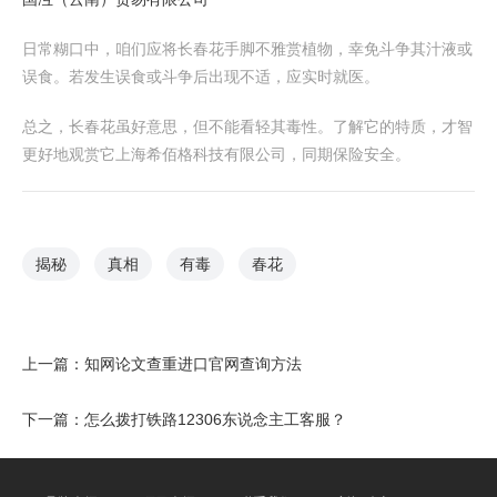
日常糊口中，咱们应将长春花手脚不雅赏植物，幸免斗争其汁液或
误食。若发生误食或斗争后出现不适，应实时就医。
总之，长春花虽好意思，但不能看轻其毒性。了解它的特质，才智
更好地观赏它上海希佰格科技有限公司，同期保险安全。
揭秘
真相
有毒
春花
上一篇：
知网论文查重进口官网查询方法
下一篇：
怎么拨打铁路12306东说念主工客服？